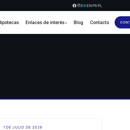
ES
·
EN
·
FR
·
PL
ipotecas
Enlaces de interés
Blog
Contacto
CON
1 DE JULIO DE 2026