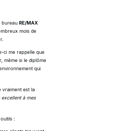
 bureau
RE/MAX
nombreux mois de
r.
e-ci me rappelle que
ar, même si le diplôme
 environnement qui
 vraiment est la
s excellent à mes
utils :