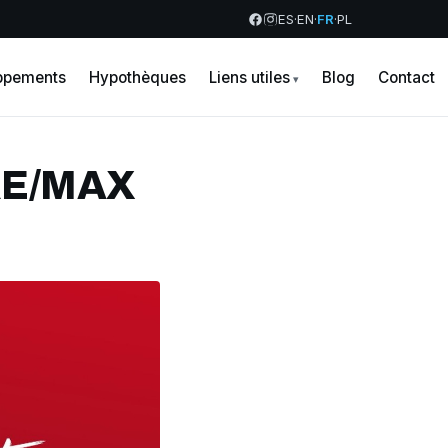
ES
·
EN
·
FR
·
PL
ppements
Hypothèques
Liens utiles
Blog
Contact
 RE/MAX