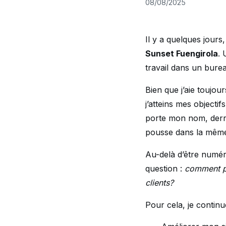
08/08/2025
Il y a quelques jours,
Sunset Fuengirola
. 
travail dans un bure
Bien que j’aie toujo
j’atteins mes objecti
porte mon nom, derri
pousse dans la même 
Au-delà d’être numér
question :
comment pu
clients?
Pour cela, je contin