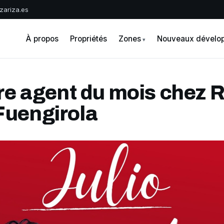
zariza.es
A
À propos
Propriétés
Zones
Nouveaux dévelo
être agent du mois chez
Fuengirola