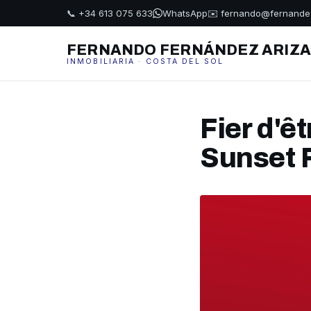
📞 +34 613 075 633
WhatsApp
✉️ fernando@fernande
FERNANDO FERNÁNDEZ ARIZ
INMOBILIARIA · COSTA DEL SOL
Fier d'
Sunset 