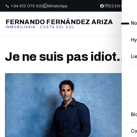
📞 +34 613 075 633
WhatsApp
ES
·
EN
·
FR
·
PL
FERNANDO FERNÁNDEZ ARIZA
No
INMOBILIARIA · COSTA DEL SOL
Hy
Je ne suis pas idiot…
Li
Bl
Co