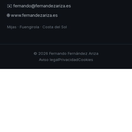
✉️ fernando@fernandezariza.es
🌐 www.fernandezariza.es
Mijas · Fuengirola · Costa del Sol
© 2026 Fernando Fernández Ariza
Aviso legal
Privacidad
Cookies