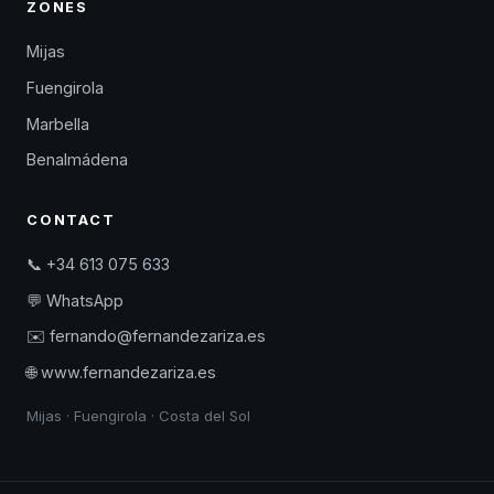
ZONES
Mijas
Fuengirola
Marbella
Benalmádena
CONTACT
📞 +34 613 075 633
💬 WhatsApp
✉️ fernando@fernandezariza.es
🌐 www.fernandezariza.es
Mijas · Fuengirola · Costa del Sol