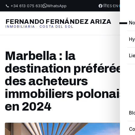
📞 +34 613 075 633
WhatsApp
ES
·
EN
·
FR
·
PL
FERNANDO FERNÁNDEZ ARIZA
No
INMOBILIARIA · COSTA DEL SOL
Hy
Marbella : la
Li
destination préférée
des acheteurs
immobiliers polonais
en 2024
Bl
Co