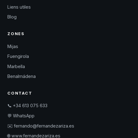
Liens utiles
Blog
ZONES
Mijas
Fuengirola
Marbella
Benalmádena
CONTACT
📞 +34 613 075 633
💬 WhatsApp
✉️ fernando@fernandezariza.es
🌐 www.fernandezariza.es