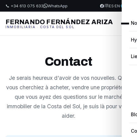
📞 +34 613 075 633
WhatsApp
ES
·
EN
·
FR
·
PL
FERNANDO FERNÁNDEZ ARIZA
No
INMOBILIARIA · COSTA DEL SOL
Hy
Li
Contact
Je serais heureux d'avoir de vos nouvelles. Que
vous cherchiez à acheter, vendre une propriété ou
que vous ayez des questions sur le marché
immobilier de la Costa del Sol, je suis là pour vous
Bl
aider.
Co