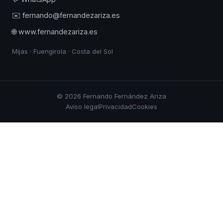
✉️ fernando@fernandezariza.es
🌐 www.fernandezariza.es
Mijas · Fuengirola · Costa del Sol
© 2026 Fernando Fernández Ariza
Aviso legal
Privacidad
Cookies