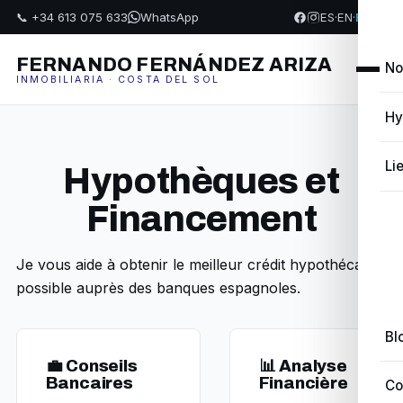
📞 +34 613 075 633
WhatsApp
ES
·
EN
·
FR
·
PL
FERNANDO FERNÁNDEZ ARIZA
No
INMOBILIARIA · COSTA DEL SOL
Hy
Li
Hypothèques et
Financement
Je vous aide à obtenir le meilleur crédit hypothécaire
possible auprès des banques espagnoles.
Bl
💼 Conseils
📊 Analyse
Bancaires
Financière
Co