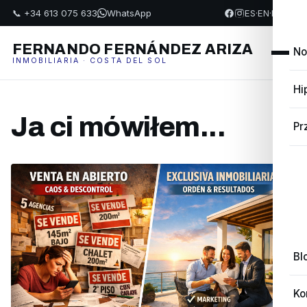
📞 +34 613 075 633
WhatsApp
ES
·
EN
·
FR
·
PL
FERNANDO FERNÁNDEZ ARIZA
No
INMOBILIARIA · COSTA DEL SOL
Hi
Ja ci mówiłem...
Pr
Bl
Ko