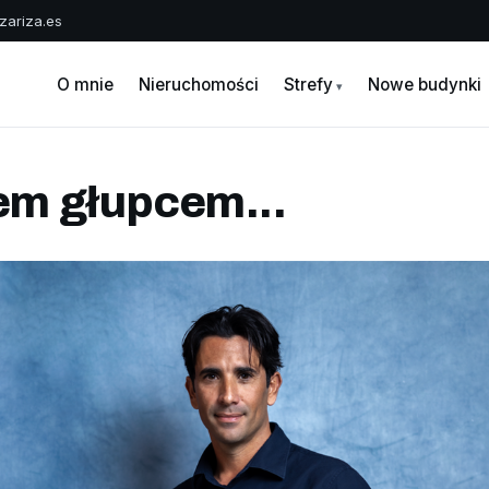
zariza.es
A
O mnie
Nieruchomości
Strefy
Nowe budynki
tem głupcem...