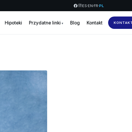
ES
·
EN
·
FR
·
PL
Hipoteki
Przydatne linki
Blog
Kontakt
KONTAK