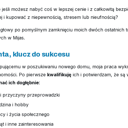
że jeśli możesz nabyć coś w lepszej cenie i z całkowitą bez
ej i kupować z niepewnością, stresem lub nieufnością?
 głowy po pomyślnym zamknięciu moich dwóch ostatnich tr
ch w Mijas.
nta, klucz do sukcesu
upującemu w poszukiwaniu nowego domu, moja praca wykr
homości. Po pierwsze
kwalifikuję
ich i potwierdzam, że są w
nać ich dogłębnie
:
i przyczyny przeprowadzki
odzina i hobby
cy i życia społecznego
ąt i inne zainteresowania