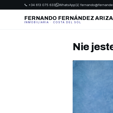
📞 +34 613 075 633
WhatsApp
✉️ fernando@fernande
FERNANDO FERNÁNDEZ ARIZ
INMOBILIARIA · COSTA DEL SOL
Nie jes