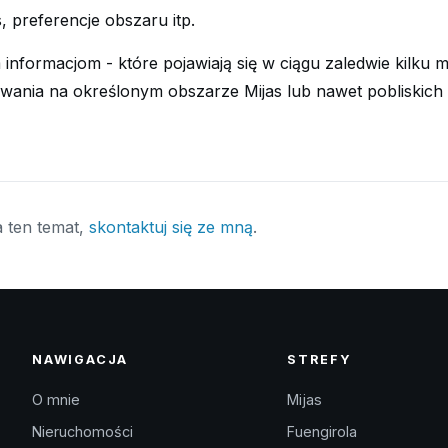
, preferencje obszaru itp.
 informacjom - które pojawiają się w ciągu zaledwie kilku
wania na określonym obszarze Mijas lub nawet pobliskich
a ten temat,
skontaktuj się ze mną
.
NAWIGACJA
STREFY
O mnie
Mijas
Nieruchomości
Fuengirola