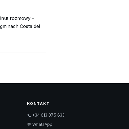
 minut rozmowy -
 gminach Costa del
KONTAKT
📞 +34 613 075 633
💬 WhatsApp