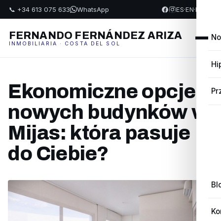
📞 +34 613 075 633
WhatsApp
ES
·
EN
·
FR
·
PL
FERNANDO FERNÁNDEZ ARIZA
No
INMOBILIARIA · COSTA DEL SOL
Hi
Ekonomiczne opcje
Pr
nowych budynków w
Mijas: która pasuje
do Ciebie?
Bl
Ko