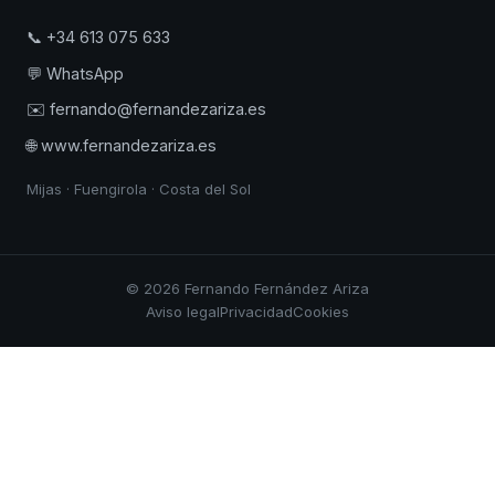
📞 +34 613 075 633
💬 WhatsApp
✉️ fernando@fernandezariza.es
🌐 www.fernandezariza.es
Mijas · Fuengirola · Costa del Sol
© 2026 Fernando Fernández Ariza
Aviso legal
Privacidad
Cookies