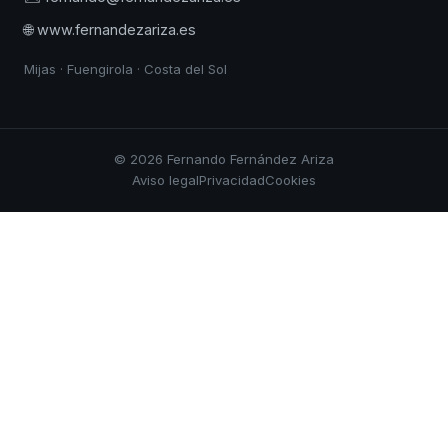
🌐 www.fernandezariza.es
Mijas · Fuengirola · Costa del Sol
© 2026 Fernando Fernández Ariza
Aviso legal
Privacidad
Cookies