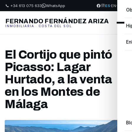
📞 +34 613 075 633
WhatsApp
ES
·
EN
·
FR
·
PL
Ob
FERNANDO FERNÁNDEZ ARIZA
Hi
INMOBILIARIA · COSTA DEL SOL
En
El Cortijo que pintó
Picasso: Lagar
Hurtado, a la venta
en los Montes de
Málaga
Bl