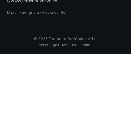
🌐 www.fernandezariza.es
Mijas · Fuengirola · Costa del Sol
© 2026 Fernando Fernández Ariza
Aviso legal
Privacidad
Cookies