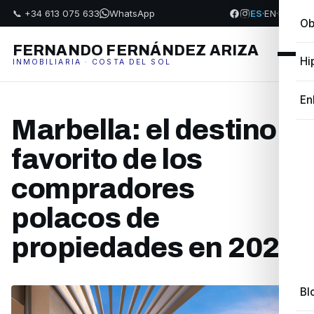
📞 +34 613 075 633
WhatsApp
ES
·
EN
·
FR
·
PL
Ob
FERNANDO FERNÁNDEZ ARIZA
Hi
INMOBILIARIA · COSTA DEL SOL
En
Marbella: el destino
favorito de los
compradores
polacos de
propiedades en 2024
Bl