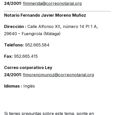
24/2001:
fjmmerida@correonotarial.org
Notario Fernando Javier Moreno Muñoz
Dirección :
Calle Alfonso XII, número 14 Pl 1 A,
29640 – Fuengirola (Málaga)
Teléfono:
952.665.584
Fax:
952.665.415
Correo corporativo Ley
24/2001:
fjmorenomunoz@correonotarial.org
Idiomas :
Inglés
Si tienes preguntas sobre este tema,
ponte en