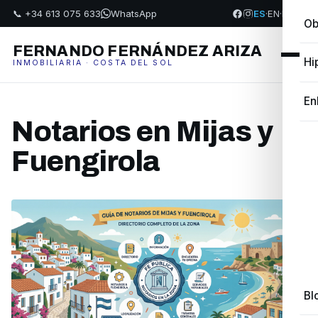
📞 +34 613 075 633
WhatsApp
ES
·
EN
·
FR
·
PL
Ob
FERNANDO FERNÁNDEZ ARIZA
Hi
INMOBILIARIA · COSTA DEL SOL
En
Notarios en Mijas y
Fuengirola
Bl