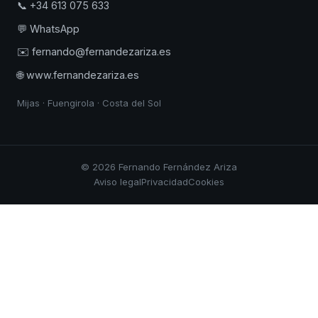
📞 +34 613 075 633
💬 WhatsApp
✉️ fernando@fernandezariza.es
🌐 www.fernandezariza.es
Mijas · Fuengirola · Costa del Sol
© 2026 Fernando Fernández Ariza
Aviso legal
Privacidad
Cookies