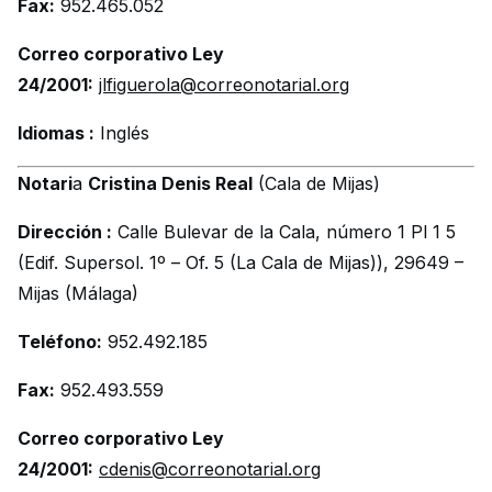
Fax:
952.465.052
Correo corporativo Ley
24/2001:
jlfiguerola@correonotarial.org
Idiomas :
Inglés
Notari
a
Cristina Denis Real
(Cala de Mijas)
Dirección :
Calle Bulevar de la Cala, número 1 Pl 1 5
(Edif. Supersol. 1º – Of. 5 (La Cala de Mijas)), 29649 –
Mijas (Málaga)
Teléfono:
952.492.185
Fax:
952.493.559
Correo corporativo Ley
24/2001:
cdenis@correonotarial.org