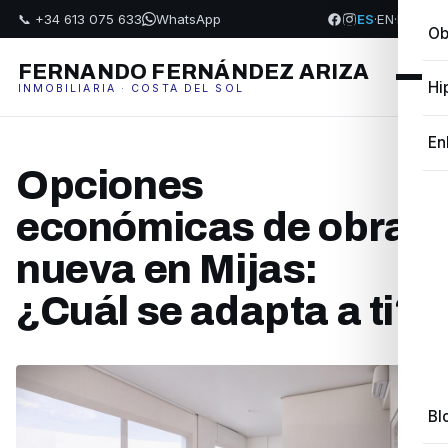
📞 +34 613 075 633
WhatsApp
ES
·
EN
·
FR
·
PL
Ob
FERNANDO FERNÁNDEZ ARIZA
Hi
INMOBILIARIA · COSTA DEL SOL
En
Opciones
económicas de obra
nueva en Mijas:
¿Cuál se adapta a ti?
Bl