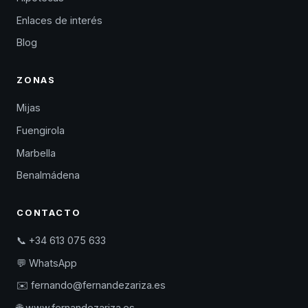
Enlaces de interés
Blog
ZONAS
Mijas
Fuengirola
Marbella
Benalmádena
CONTACTO
📞 +34 613 075 633
💬 WhatsApp
✉️ fernando@fernandezariza.es
🌐 www.fernandezariza.es